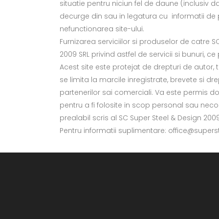
situatie pentru niciun fel de daune (inclusiv d
decurge din sau in legatura cu informatii de pe
nefunctionarea site-ului.
Furnizarea serviciilor si produselor de catre
2009 SRL privind astfel de servicii si bunuri, ce 
Acest site este protejat de drepturi de autor,
se limita la marcile inregistrate, brevete si 
partenerilor sai comerciali. Va este permis d
pentru a fi folosite in scop personal sau necom
prealabil scris al SC Super Steel & Design 2009
Pentru informatii suplimentare: office@superst