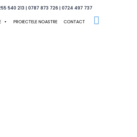
255 540 213 | 0787 873 726 | 0724 497 737
E
PROIECTELE NOASTRE
CONTACT
itii