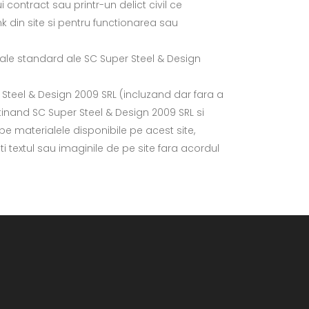
 contract sau printr-un delict civil ce
nk din site si pentru functionarea sau
uale standard ale SC Super Steel & Design
r Steel & Design 2009 SRL (incluzand dar fara a
rtinand SC Super Steel & Design 2009 SRL si
e materialele disponibile pe acest site,
ti textul sau imaginile de pe site fara acordul