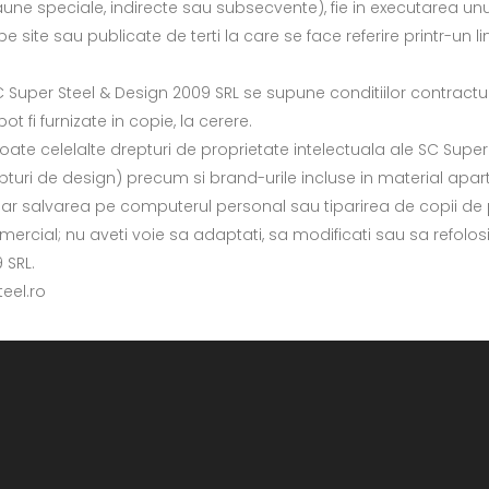
aune speciale, indirecte sau subsecvente), fie in executarea unui
 site sau publicate de terti la care se face referire printr-un li
 SC Super Steel & Design 2009 SRL se supune conditiilor contract
pot fi furnizate in copie, la cerere.
 toate celelalte drepturi de proprietate intelectuala ale SC Supe
drepturi de design) precum si brand-urile incluse in material apa
oar salvarea pe computerul personal sau tiparirea de copii de p
ercial; nu aveti voie sa adaptati, sa modificati sau sa refolosi
 SRL.
eel.ro