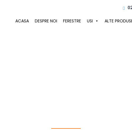
0
ACASA
DESPRE NOI
FERESTRE
USI
ALTE PRODUS
meni si cond