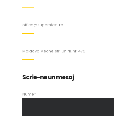
office@supersteel.ro
Moldova Veche str. Unirii, nr. 475
Scrie-ne un mesaj
Nume*