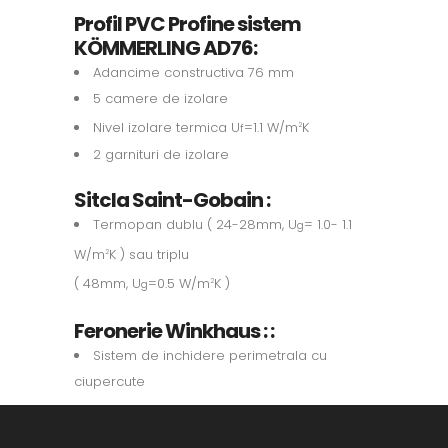
Profil PVC Profine sistem
KÖMMERLING AD76:
Adancime constructiva 76 mm
5 camere de izolare
Nivel izolare termica U
=1.1 W/m
K
2
f
2 garnituri de izolare
Sitcla Saint-Gobain :
Termopan dublu ( 24-28mm, U
= 1.0- 1.1
g
W/m
K ) sau triplu
2
( 48mm, U
=0.5 W/m
K )
2
g
Feronerie Winkhaus : :
Sistem de inchidere perimetrala cu
ciupercute